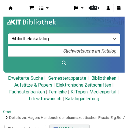
Koha
Erweiterte Suche
Semesterapparate
Bibliotheken
Aufsätze & Papers
|
Elektronische Zeitschriften
|
Fachdatenbanken
|
Fernleihe
|
KITopen-Medienportal
|
Literaturwunsch
|
Kataloganleitung
Start
Details zu:
Hagers Handbuch der pharmazeutischen Praxis.
Erg.Bd. /