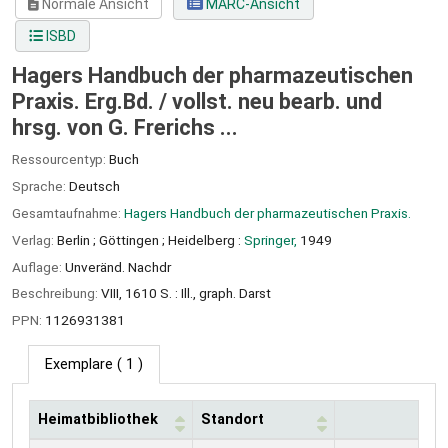
Normale Ansicht
MARC-Ansicht
ISBD
Hagers Handbuch der pharmazeutischen
Praxis. Erg.Bd. /
vollst. neu bearb. und
hrsg. von G. Frerichs ...
Ressourcentyp:
Buch
Sprache:
Deutsch
Gesamtaufnahme:
Hagers Handbuch der pharmazeutischen Praxis.
Verlag:
Berlin ;
Göttingen ;
Heidelberg :
Springer,
1949
Auflage:
Unveränd. Nachdr
Beschreibung:
VIII, 1610 S. : Ill., graph. Darst
PPN:
1126931381
Exemplare
( 1 )
Heimatbibliothek
Standort