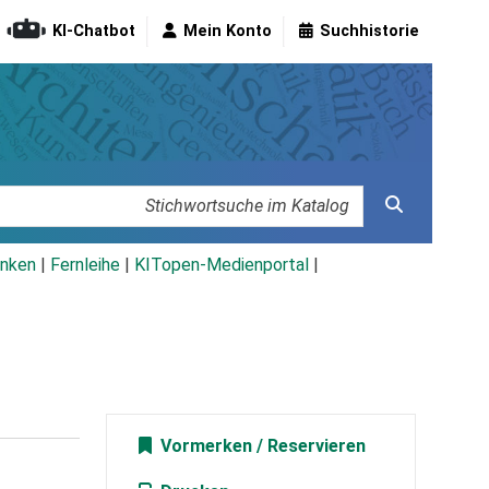
KI-Chatbot
Mein Konto
Suchhistorie
nken
|
Fernleihe
|
KITopen-Medienportal
|
Vormerken