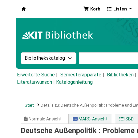
Korb
Listen
Koha
Suche im Katalog nach:
Stichwortsuche im Ka
Erweiterte Suche
Semesterapparate
Bibliotheken
Literaturwunsch
|
Kataloganleitung
Start
Details zu:
Deutsche Außenpolitik :
Probleme und En
Normale Ansicht
MARC-Ansicht
ISBD
Deutsche Außenpolitik : Probleme