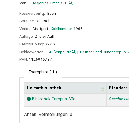
Von:
Majonica, Ernst
[aut]
Ressourcentyp:
Buch
Sprache:
Deutsch
Verlag:
Stuttgart :
Kohlhammer,
1966
Auflage:
2., erw. Aufl
Beschreibung:
327 S
Schlagwörter:
Außenpolitik
Deutschland Bundesrepubli
PPN:
1126946737
Exemplare
( 1 )
Heimatbibliothek
Standort
Exemplare
Bibliothek Campus Süd
Geschloss
Anzahl Vormerkungen: 0