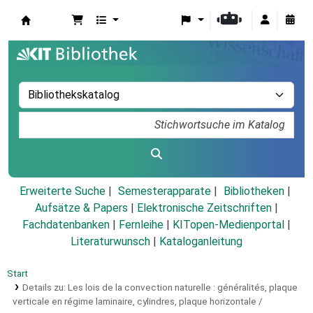
Koha
Erweiterte Suche
Semesterapparate
Bibliotheken
Aufsätze & Papers
|
Elektronische Zeitschriften
|
Fachdatenbanken
|
Fernleihe
|
KITopen-Medienportal
|
Literaturwunsch
|
Kataloganleitung
Start
Details zu:
Les lois de la convection naturelle :
généralités, plaque
verticale en régime laminaire, cylindres, plaque horizontale /