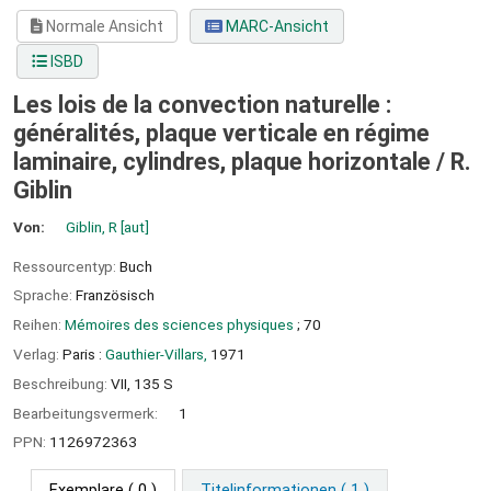
Normale Ansicht
MARC-Ansicht
ISBD
Les lois de la convection naturelle :
généralités, plaque verticale en régime
laminaire, cylindres, plaque horizontale /
R.
Giblin
Von:
Giblin, R
[aut]
Ressourcentyp:
Buch
Sprache:
Französisch
Reihen:
Mémoires des sciences physiques
; 70
Verlag:
Paris :
Gauthier-Villars,
1971
Beschreibung:
VII, 135 S
Bearbeitungsvermerk:
1
PPN:
1126972363
Exemplare
( 0 )
Titelinformationen ( 1 )