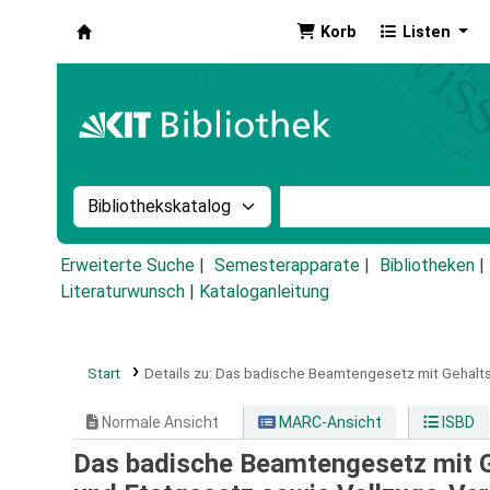
Korb
Listen
Koha
Suche im Katalog nach:
Stichwortsuche im Ka
Erweiterte Suche
Semesterapparate
Bibliotheken
Literaturwunsch
|
Kataloganleitung
Start
Details zu:
Das badische Beamtengesetz mit Gehalts
Normale Ansicht
MARC-Ansicht
ISBD
Das badische Beamtengesetz mit 