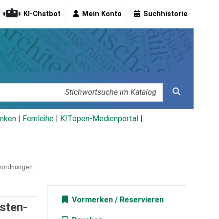
KI-Chatbot
Mein Konto
Suchhistorie
nken
|
Fernleihe
|
KITopen-Medienportal
|
erordnungen
Vormerken
sten-