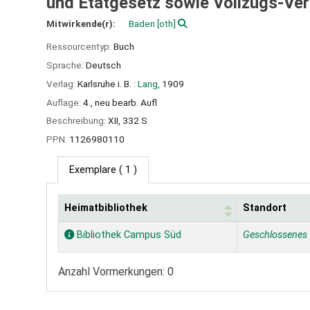
und Etatgesetz sowie Vollzugs-Ve
Mitwirkende(r):
Baden
[oth]
Ressourcentyp:
Buch
Sprache:
Deutsch
Verlag:
Karlsruhe i. B. :
Lang,
1909
Auflage:
4., neu bearb. Aufl
Beschreibung:
XII, 332 S
PPN:
1126980110
Exemplare
( 1 )
Heimatbibliothek
Standort
Exemplare
Bibliothek Campus Süd
Geschlossenes
Anzahl Vormerkungen: 0