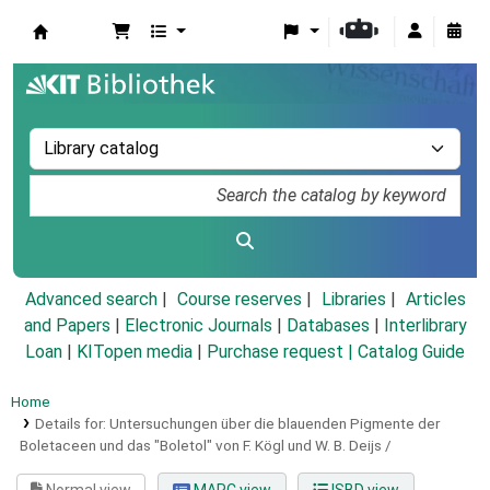
Koha online
Advanced search
Course reserves
Libraries
Articles
and Papers
|
Electronic Journals
|
Databases
|
Interlibrary
Loan
|
KITopen media
|
Purchase request |
Catalog Guide
Home
Details for:
Untersuchungen über die blauenden Pigmente der
Boletaceen und das "Boletol" von F. Kögl und W. B. Deijs /