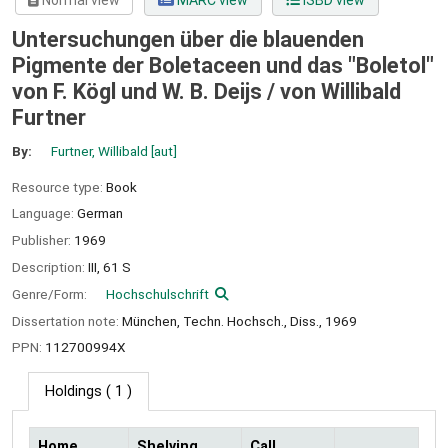
Normal view
MARC view
ISBD view
Untersuchungen über die blauenden
Pigmente der Boletaceen und das "Boletol"
von F. Kögl und W. B. Deijs /
von Willibald
Furtner
By:
Furtner, Willibald
[aut]
Resource type:
Book
Language:
German
Publisher:
1969
Description:
III, 61 S
Genre/Form:
Hochschulschrift
Dissertation note:
München, Techn. Hochsch., Diss., 1969
PPN:
112700994X
Holdings
( 1 )
Home
Shelving
Call