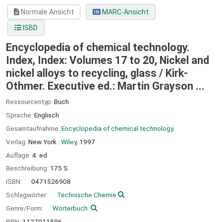
Normale Ansicht
MARC-Ansicht
ISBD
Encyclopedia of chemical technology.
Index, Index: Volumes 17 to 20, Nickel and
nickel alloys to recycling, glass /
Kirk-
Othmer. Executive ed.: Martin Grayson ...
Ressourcentyp:
Buch
Sprache:
Englisch
Gesamtaufnahme:
Encyclopedia of chemical technology.
Verlag:
New York :
Wiley,
1997
Auflage:
4. ed
Beschreibung:
175 S
ISBN:
0471526908
Schlagwörter:
Technische Chemie
Genre/Form:
Wörterbuch
PPN:
1127011596