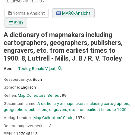
8,
Luttrell - Mills, J. B /
Normale Ansicht
MARC-Ansicht
ISBD
A dictionary of mapmakers including
cartographers, geographers, publishers,
engravers, etc. from earliest times to
1900. 8, Luttrell - Mills, J. B /
R. V. Tooley
Von:
Tooley, Ronald V
[aut]
Ressourcentyp:
Buch
Sprache:
Englisch
Reihen:
Map Collectors' Series
; 99
Gesamtaufnahme:
A dictionary of mapmakers including cartographers,
geographers, publishers, engravers, etc. from earliest times to 1900.
Verlag:
London :
Map Collectors' Circle,
1974
Bearbeitungsvermerk:
3
PPN:
1127045113