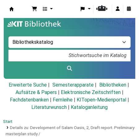
Koha
Erweiterte Suche
Semesterapparate
Bibliotheken
Aufsätze & Papers
|
Elektronische Zeitschriften
|
Fachdatenbanken
|
Fernleihe
|
KITopen-Medienportal
|
Literaturwunsch
|
Kataloganleitung
Start
Details zu:
Development of Salam Oasis,
2,
Draft report.
Preliminary
masterplan study /