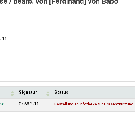
se /
bearb. von [Ferdinand] von Babo
; 11
Signatur
Status
zin
Or 68:3-11
Bestellung an Infotheke für Präsenznutzung