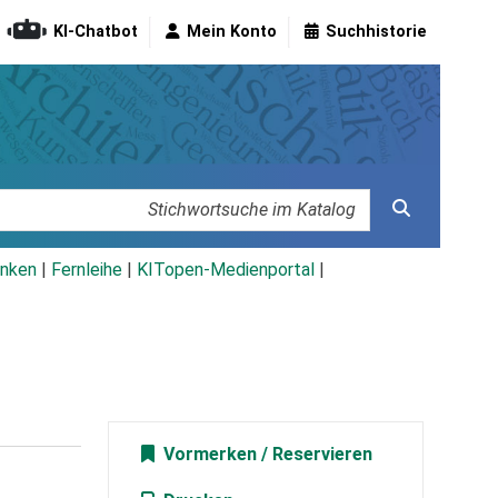
KI-Chatbot
Mein Konto
Suchhistorie
nken
|
Fernleihe
|
KITopen-Medienportal
|
Vormerken