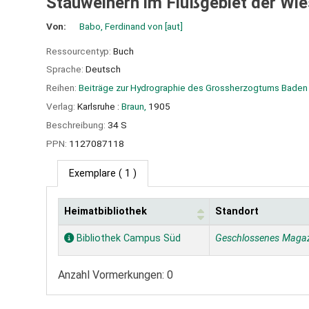
Stauweihern im Flußgebiet der Wie
Von:
Babo, Ferdinand von
[aut]
Ressourcentyp:
Buch
Sprache:
Deutsch
Reihen:
Beiträge zur Hydrographie des Grossherzogtums Baden
Verlag:
Karlsruhe :
Braun,
1905
Beschreibung:
34 S
PPN:
1127087118
Exemplare
( 1 )
Heimatbibliothek
Standort
Exemplare
Bibliothek Campus Süd
Geschlossenes Maga
Anzahl Vormerkungen: 0