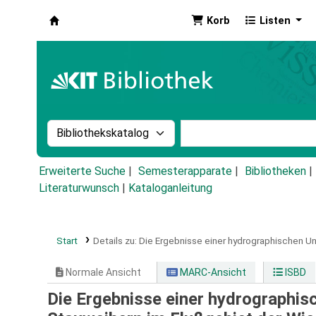
Korb
Listen
Koha
Suche im Katalog nach:
Stichwortsuche im Ka
Erweiterte Suche
Semesterapparate
Bibliotheken
Literaturwunsch
|
Kataloganleitung
Start
Details zu:
Die Ergebnisse einer hydrographischen Un
Normale Ansicht
MARC-Ansicht
ISBD
Die Ergebnisse einer hydrographis