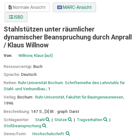
Normale Ansicht
MARC-Ansicht
ISBD
Stahlstützen unter räumlicher
dynamischer Beanspruchung durch Anprall
/
Klaus Willnow
Von:
Willnow, Klaus
[aut]
Ressourcentyp:
Buch
Sprache:
Deutsch
Reihen:
Ruhr-Universität Bochum. Schriftenreihe des Lehrstuhls für
Stahl- und Verbundbau
; 1
Verlag:
Bochum :
Ruhr-Universität, Fakultät für Bauingenieurwesen,
1996
Beschreibung:
147 S., [3] Bl. : graph. Darst
Schlagwörter:
Stahl
Stütze
Tragverhalten
Stoßbeanspruchung
Genre/Form:
Hochschulschrift