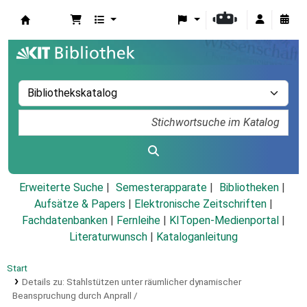
Koha
Erweiterte Suche
Semesterapparate
Bibliotheken
Aufsätze & Papers
|
Elektronische Zeitschriften
|
Fachdatenbanken
|
Fernleihe
|
KITopen-Medienportal
|
Literaturwunsch
|
Kataloganleitung
Start
Details zu:
Stahlstützen unter räumlicher dynamischer
Beanspruchung durch Anprall /