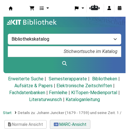
Koha
Erweiterte Suche
Semesterapparate
Bibliotheken
Aufsätze & Papers
|
Elektronische Zeitschriften
|
Fachdatenbanken
|
Fernleihe
|
KITopen-Medienportal
|
Literaturwunsch
|
Kataloganleitung
Start
Details zu:
Johann Juncker (1679 - 1759) und seine Zeit.
1 /
Normale Ansicht
MARC-Ansicht