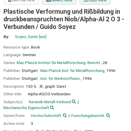
Normal view
MARC view
ISBD view
Plastische Verformung und Rißbildung in
druckbeanspruchten Niob/Alpha-Al 2 O 3 -
Verbunden /
Guido Soyez
By:
Soyez, Guido
[aut]
Resource type:
Book
Language:
German
Series:
Max-Planck-Institut für Metallforschung. Bericht
; 28
Publisher:
Stuttgart :
Max-Planck-Inst. für Metallforschung,
1996
Publisher:
Stuttgart :
Inst. für Werkstoffwiss.,
1996
Description:
150 S. : Ill., graph. Darst
Other title:
Alpha-Al2O3-Verbunden
Subject(s):
Keramik-Metall-Verbund
Mechanische Eigenschaft
Genre/Form:
Hochschulschrift
Forschungsbericht
Action note:
3