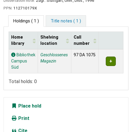
Dissertation note:
Zugl.: Stuttgart, Univ., Diss., 1996
PPN:
112710179X
Holdings
( 1 )
Title notes ( 1 )
Home
Shelving
Call
library
location
number
Holdings
Bibliothek
Geschlossenes
97 DA 1075
Campus
Magazin
Süd
Total holds: 0
Place hold
Print
Cite