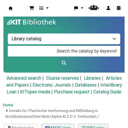
Koha online
Advanced search
Course reserves
Libraries
Articles
and Papers
|
Electronic Journals
|
Databases
|
Interlibrary
Loan
|
KITopen media
|
Purchase request |
Catalog Guide
Home
Details for:
Plastische Verformung und Rißbildung in
druckbeanspruchten Niob/Alpha-Al 2 O 3 -Verbunden /