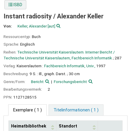
ISBD
Instant radiosity /
Alexander Keller
Von:
Keller, Alexander
[aut]
Ressourcentyp:
Buch
Sprache:
Englisch
Reihen:
Technische Universität Kaiserslautern. Interner Bericht /
Technische Universität Kaiserslautern, Fachbereich Informatik
; 287
Verlag:
Kaiserslautern :
Fachbereich Informatik, Univ.,
1997
Beschreibung:
9 S. : Ill., graph. Darst. ; 30 cm
Genre/Form:
Bericht
Forschungsbericht
Bearbeitungsvermerk:
2
PPN:
1127128515
Exemplare
( 1 )
Titelinformationen ( 1 )
Heimatbibliothek
Standort