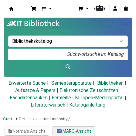
Koha
Erweiterte Suche
Semesterapparate
Bibliotheken
Aufsätze & Papers
|
Elektronische Zeitschriften
|
Fachdatenbanken
|
Fernleihe
|
KITopen-Medienportal
|
Literaturwunsch
|
Kataloganleitung
Start
Details zu:
Instant radiosity /
Normale Ansicht
MARC-Ansicht