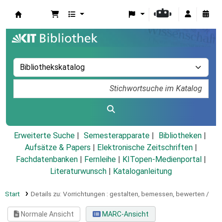
Koha
Erweiterte Suche
Semesterapparate
Bibliotheken
Aufsätze & Papers
|
Elektronische Zeitschriften
|
Fachdatenbanken
|
Fernleihe
|
KITopen-Medienportal
|
Literaturwunsch
|
Kataloganleitung
Start
Details zu:
Vorrichtungen :
gestalten, bemessen, bewerten /
Normale Ansicht
MARC-Ansicht