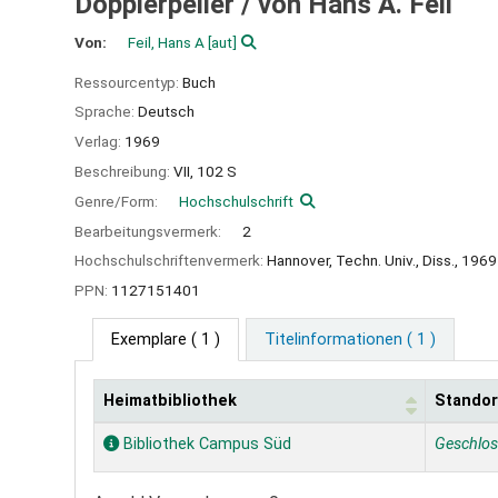
Dopplerpeiler /
von Hans A. Feil
Von:
Feil, Hans A
[aut]
Ressourcentyp:
Buch
Sprache:
Deutsch
Verlag:
1969
Beschreibung:
VII, 102 S
Genre/Form:
Hochschulschrift
Bearbeitungsvermerk:
2
Hochschulschriftenvermerk:
Hannover, Techn. Univ., Diss., 1969
PPN:
1127151401
Exemplare
( 1 )
Titelinformationen ( 1 )
Heimatbibliothek
Standor
Exemplare
Bibliothek Campus Süd
Geschlo