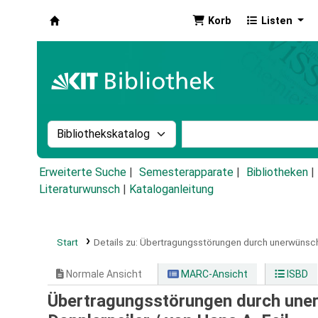
Korb
Listen
Koha
Suche im Katalog nach:
Stichwortsuche im Ka
Erweiterte Suche
Semesterapparate
Bibliotheken
Literaturwunsch
|
Kataloganleitung
Start
Details zu:
Übertragungsstörungen durch unerwünsch
Normale Ansicht
MARC-Ansicht
ISBD
Übertragungsstörungen durch une