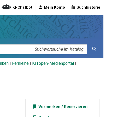
KI-Chatbot
Mein Konto
Suchhistorie
nken
|
Fernleihe
|
KITopen-Medienportal
|
Vormerken