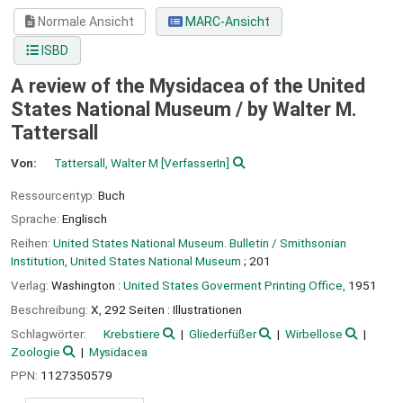
Normale Ansicht
MARC-Ansicht
ISBD
A review of the Mysidacea of the United
States National Museum /
by Walter M.
Tattersall
Von:
Tattersall, Walter M
[VerfasserIn]
Ressourcentyp:
Buch
Sprache:
Englisch
Reihen:
United States National Museum. Bulletin / Smithsonian
Institution, United States National Museum
; 201
Verlag:
Washington :
United States Goverment Printing Office,
1951
Beschreibung:
X, 292 Seiten : Illustrationen
Schlagwörter:
Krebstiere
Gliederfüßer
Wirbellose
Zoologie
Mysidacea
PPN:
1127350579