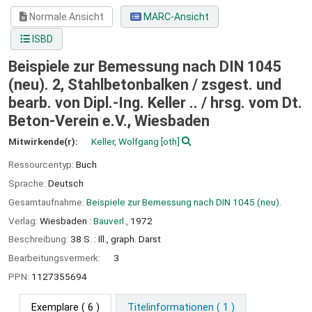
Normale Ansicht
MARC-Ansicht
ISBD
Beispiele zur Bemessung nach DIN 1045
(neu). 2, Stahlbetonbalken / zsgest. und
bearb. von Dipl.-Ing. Keller .. /
hrsg. vom Dt.
Beton-Verein e.V., Wiesbaden
Mitwirkende(r):
Keller, Wolfgang
[oth]
Ressourcentyp:
Buch
Sprache:
Deutsch
Gesamtaufnahme:
Beispiele zur Bemessung nach DIN 1045 (neu).
Verlag:
Wiesbaden :
Bauverl.,
1972
Beschreibung:
38 S. : Ill., graph. Darst
Bearbeitungsvermerk:
3
PPN:
1127355694
Exemplare
( 6 )
Titelinformationen ( 1 )