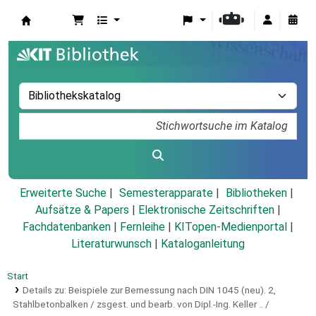
Koha
Erweiterte Suche
Semesterapparate
Bibliotheken
Aufsätze & Papers
|
Elektronische Zeitschriften
|
Fachdatenbanken
|
Fernleihe
|
KITopen-Medienportal
|
Literaturwunsch
|
Kataloganleitung
Start
Details zu:
Beispiele zur Bemessung nach DIN 1045 (neu).
2,
Stahlbetonbalken / zsgest. und bearb. von Dipl.-Ing. Keller .. /