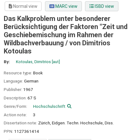
Normal view
MARC view
ISBD view
Das Kalkproblem unter besonderer
Berücksichtigung der Faktoren "Zeit und
Geschiebemischung im Rahmen der
Wildbachverbauung /
von Dimitrios
Kotoulas
By:
Kotoulas, Dimitrios
[aut]
Resource type:
Book
Language:
German
Publisher:
1967
Description:
67 S
Genre/Form:
Hochschulschrift
Action note:
3
Dissertation note:
Zürich, Eidgen. Techn. Hochschule, Diss.
PPN:
1127361414