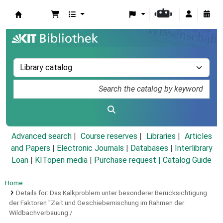
Koha online
Advanced search
Course reserves
Libraries
Articles
and Papers
|
Electronic Journals
|
Databases
|
Interlibrary
Loan
|
KITopen media
|
Purchase request |
Catalog Guide
Home
Details for:
Das Kalkproblem unter besonderer Berücksichtigung
der Faktoren "Zeit und Geschiebemischung im Rahmen der
Wildbachverbauung /