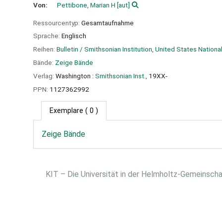
Von:
Pettibone, Marian H
[aut]
Ressourcentyp:
Gesamtaufnahme
Sprache:
Englisch
Reihen:
Bulletin / Smithsonian Institution, United States Natio
Bände:
Zeige Bände
Verlag:
Washington :
Smithsonian Inst.,
19XX-
PPN:
1127362992
Exemplare
( 0 )
Zeige Bände
KIT – Die Universität in der Helmholtz-Gemeinsch