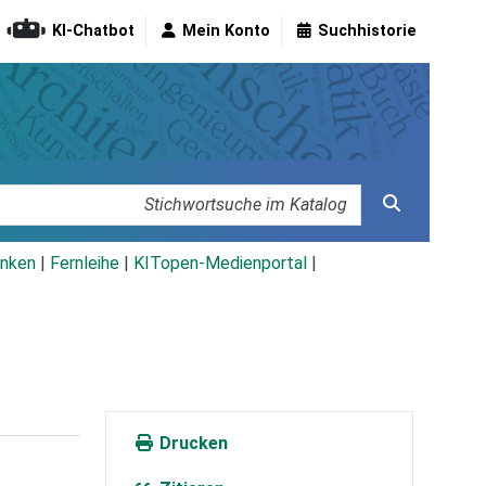
KI-Chatbot
Mein Konto
Suchhistorie
nken
|
Fernleihe
|
KITopen-Medienportal
|
Drucken