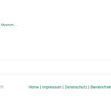
nal Museum
; ...
aft
Home
|
Impressum
|
Datenschutz
|
Barrierefrei