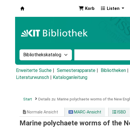
Korb
Listen
Koha
Suche im Katalog nach:
Stichwortsuche im Ka
Erweiterte Suche
Semesterapparate
Bibliotheken
Literaturwunsch
|
Kataloganleitung
Start
Details zu:
Marine polychaete worms of the New Engl
Normale Ansicht
MARC-Ansicht
ISBD
Marine polychaete worms of the N