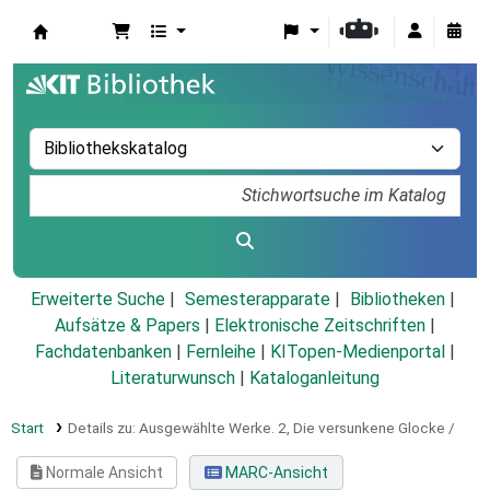
Koha
Erweiterte Suche
Semesterapparate
Bibliotheken
Aufsätze & Papers
|
Elektronische Zeitschriften
|
Fachdatenbanken
|
Fernleihe
|
KITopen-Medienportal
|
Literaturwunsch
|
Kataloganleitung
Start
Details zu:
Ausgewählte Werke.
2,
Die versunkene Glocke /
Normale Ansicht
MARC-Ansicht