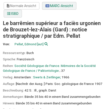
Normale Ansicht
MARC-Ansicht
ISBD
Le barrêmien supérieur a faciès urgonien
de Brouzet-lez-Alais (Gard) : notice
stratigraphique /
par Edm. Pellat
Von:
Pellat, Edmond
[aut]
Ressourcentyp:
Buch
Sprache:
Französisch
Reihen:
Société Géologique de France. Mémoires de la Société
Géologique de France / Paléontologie
; 37
Verlag:
Amsterdam :
Swets & Zeitlinger,
1966
Auflage:
[Nachrdr. der Ausg.:] Paris: Soc. géologique de France 1907
Beschreibung:
42 S. : Ill., graph. Darst
Anmerkungen:
Bände 35 bis 40 in einem Band zusammengebunden
Hinweis:
Bände 35 bis 40 in einem Band zusammengebunden