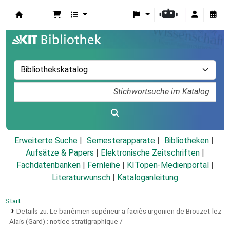
Koha
Erweiterte Suche
Semesterapparate
Bibliotheken
Aufsätze & Papers
|
Elektronische Zeitschriften
|
Fachdatenbanken
|
Fernleihe
|
KITopen-Medienportal
|
Literaturwunsch
|
Kataloganleitung
Start
Details zu:
Le barrêmien supérieur a faciès urgonien de Brouzet-lez-
Alais (Gard) :
notice stratigraphique /