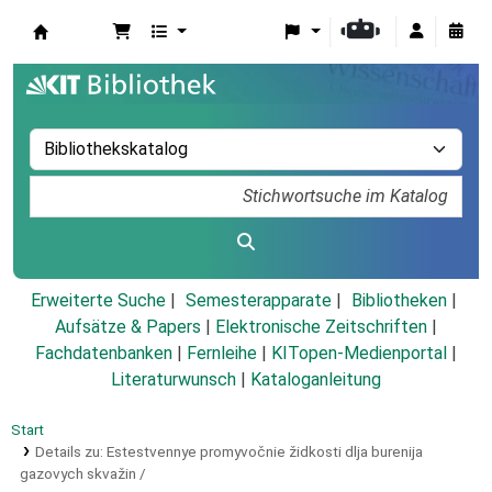
Koha
Erweiterte Suche
Semesterapparate
Bibliotheken
Aufsätze & Papers
|
Elektronische Zeitschriften
|
Fachdatenbanken
|
Fernleihe
|
KITopen-Medienportal
|
Literaturwunsch
|
Kataloganleitung
Start
Details zu:
Estestvennye promyvočnie židkosti dlja burenija
gazovych skvažin /