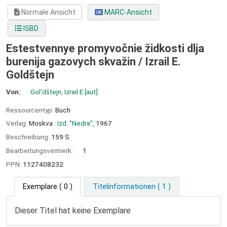
Normale Ansicht
MARC-Ansicht
ISBD
Estestvennye promyvočnie židkosti dlja
burenija gazovych skvažin /
Izrail E.
Goldštejn
Von:
Gol'dštejn, Izrail E
[aut]
Ressourcentyp:
Buch
Verlag:
Moskva :
Izd. "Nedra",
1967
Beschreibung:
159 S
Bearbeitungsvermerk:
1
PPN:
1127408232
Exemplare
( 0 )
Titelinformationen ( 1 )
Dieser Titel hat keine Exemplare