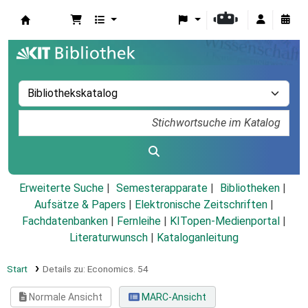
Koha
Erweiterte Suche
Semesterapparate
Bibliotheken
Aufsätze & Papers
|
Elektronische Zeitschriften
|
Fachdatenbanken
|
Fernleihe
|
KITopen-Medienportal
|
Literaturwunsch
|
Kataloganleitung
Start
Details zu:
Economics.
54
Normale Ansicht
MARC-Ansicht