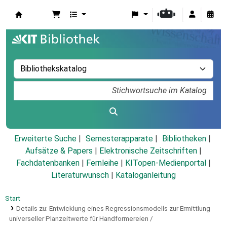
Koha
Erweiterte Suche
Semesterapparate
Bibliotheken
Aufsätze & Papers
|
Elektronische Zeitschriften
|
Fachdatenbanken
|
Fernleihe
|
KITopen-Medienportal
|
Literaturwunsch
|
Kataloganleitung
Start
Details zu:
Entwicklung eines Regressionsmodells zur Ermittlung
universeller Planzeitwerte für Handformereien /