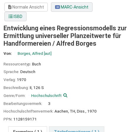
Normale Ansicht
MARC-Ansicht
ISBD
Entwicklung eines Regressionsmodells zur
Ermittlung universeller Planzeitwerte für
Handformereien /
Alfred Borges
Von:
Borges, Alfred
[aut]
Ressourcentyp:
Buch
Sprache:
Deutsch
Verlag:
1970
Beschreibung:
II, 126 S
Genre/Form:
Hochschulschrift
Bearbeitungsvermerk:
3
Hochschulschriftenvermerk:
Aachen, TH, Diss., 1970
PPN:
1128159171