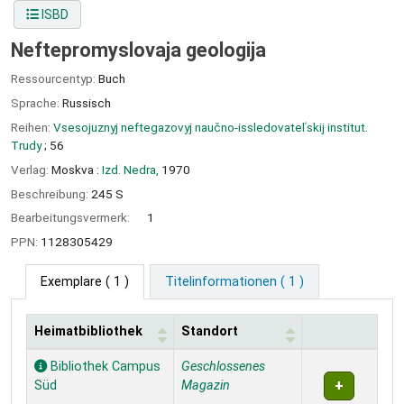
ISBD
Neftepromyslovaja geologija
Ressourcentyp:
Buch
Sprache:
Russisch
Reihen:
Vsesojuznyj neftegazovyj naučno-issledovatelʹskij institut.
Trudy
; 56
Verlag:
Moskva :
Izd. Nedra,
1970
Beschreibung:
245 S
Bearbeitungsvermerk:
1
PPN:
1128305429
Exemplare
( 1 )
Titelinformationen ( 1 )
Heimatbibliothek
Standort
Exemplare
Bibliothek Campus
Geschlossenes
Süd
Magazin