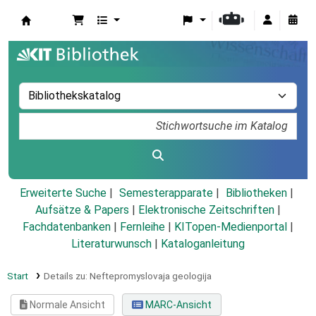
Koha
Erweiterte Suche
Semesterapparate
Bibliotheken
Aufsätze & Papers
|
Elektronische Zeitschriften
|
Fachdatenbanken
|
Fernleihe
|
KITopen-Medienportal
|
Literaturwunsch
|
Kataloganleitung
Start
Details zu:
Neftepromyslovaja geologija
Normale Ansicht
MARC-Ansicht