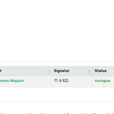
t
Signatur
Status
ssenes Magazin
71 A 922
Verfügbar