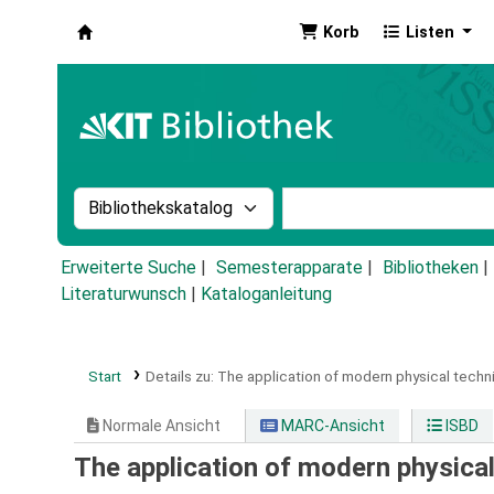
Korb
Listen
Koha
Suche im Katalog nach:
Stichwortsuche im Ka
Erweiterte Suche
Semesterapparate
Bibliotheken
Literaturwunsch
|
Kataloganleitung
Start
Details zu:
The application of modern physical techni
Normale Ansicht
MARC-Ansicht
ISBD
The application of modern physical