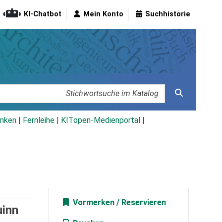
KI-Chatbot
Mein Konto
Suchhistorie
nken
|
Fernleihe
|
KITopen-Medienportal
|
Vormerken
uinn