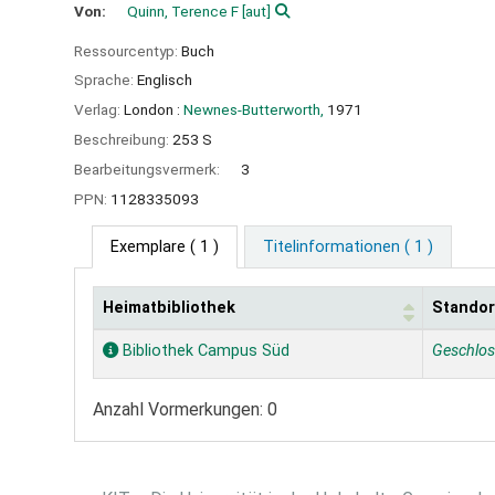
Von:
Quinn, Terence F
[aut]
Ressourcentyp:
Buch
Sprache:
Englisch
Verlag:
London :
Newnes-Butterworth,
1971
Beschreibung:
253 S
Bearbeitungsvermerk:
3
PPN:
1128335093
Exemplare
( 1 )
Titelinformationen ( 1 )
Heimatbibliothek
Standor
Exemplare
Bibliothek Campus Süd
Geschlo
Anzahl Vormerkungen: 0