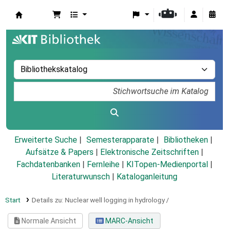
Koha
Erweiterte Suche
Semesterapparate
Bibliotheken
Aufsätze & Papers
|
Elektronische Zeitschriften
|
Fachdatenbanken
|
Fernleihe
|
KITopen-Medienportal
|
Literaturwunsch
|
Kataloganleitung
Start
Details zu:
Nuclear well logging in hydrology /
Normale Ansicht
MARC-Ansicht