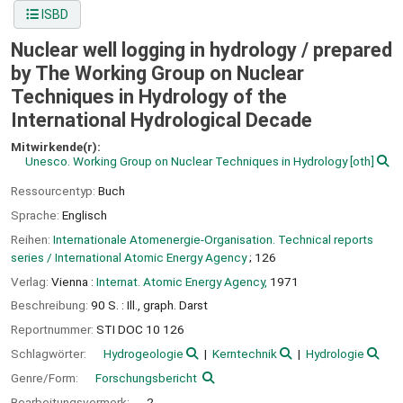
ISBD
Nuclear well logging in hydrology /
prepared
by The Working Group on Nuclear
Techniques in Hydrology of the
International Hydrological Decade
Mitwirkende(r):
Unesco. Working Group on Nuclear Techniques in Hydrology
[oth]
Ressourcentyp:
Buch
Sprache:
Englisch
Reihen:
Internationale Atomenergie-Organisation. Technical reports
series / International Atomic Energy Agency
; 126
Verlag:
Vienna :
Internat. Atomic Energy Agency,
1971
Beschreibung:
90 S. : Ill., graph. Darst
Reportnummer:
STI DOC 10 126
Schlagwörter:
Hydrogeologie
Kerntechnik
Hydrologie
Genre/Form:
Forschungsbericht
Bearbeitungsvermerk:
2