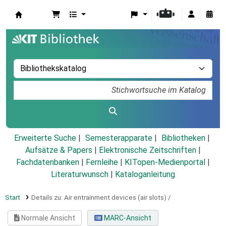
Koha
Erweiterte Suche
Semesterapparate
Bibliotheken
Aufsätze & Papers
|
Elektronische Zeitschriften
|
Fachdatenbanken
|
Fernleihe
|
KITopen-Medienportal
|
Literaturwunsch
|
Kataloganleitung
Start
Details zu:
Air entrainment devices (air slots) /
Normale Ansicht
MARC-Ansicht