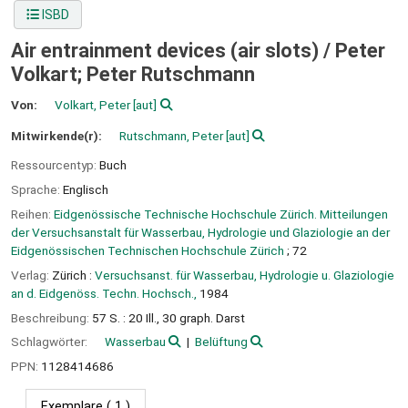
ISBD
Air entrainment devices (air slots) /
Peter
Volkart; Peter Rutschmann
Von:
Volkart, Peter
[aut]
Mitwirkende(r):
Rutschmann, Peter
[aut]
Ressourcentyp:
Buch
Sprache:
Englisch
Reihen:
Eidgenössische Technische Hochschule Zürich. Mitteilungen
der Versuchsanstalt für Wasserbau, Hydrologie und Glaziologie an der
Eidgenössischen Technischen Hochschule Zürich
; 72
Verlag:
Zürich :
Versuchsanst. für Wasserbau, Hydrologie u. Glaziologie
an d. Eidgenöss. Techn. Hochsch.,
1984
Beschreibung:
57 S. : 20 Ill., 30 graph. Darst
Schlagwörter:
Wasserbau
Belüftung
PPN:
1128414686
Exemplare
( 1 )