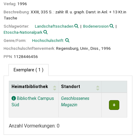
Verlag:
1996
Beschreibung:
XXIII, 335 S. : zahlr. Ill. u. graph. Darst. in Anl. + 13 Kt.in
Tasche
Schlagwörter:
Landschaftsschaden
Bodenerosion
Etoscha-Nationalpark
Genre/Form:
Hochschulschrift
Hochschulschriftenvermerk:
Regensburg, Univ., Diss., 1996
PPN:
1128446456
Exemplare
( 1 )
Heimatbibliothek
Standort
Exemplare
Bibliothek Campus
Geschlossenes
Süd
Magazin
Anzahl Vormerkungen: 0