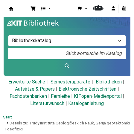
Koha
Erweiterte Suche
Semesterapparate
Bibliotheken
Aufsätze & Papers
|
Elektronische Zeitschriften
|
Fachdatenbanken
|
Fernleihe
|
KITopen-Medienportal
|
Literaturwunsch
|
Kataloganleitung
Start
Details zu:
Trudy Instituta Geologičeskich Nauk,
Serija geotektoniki
i geofiziki