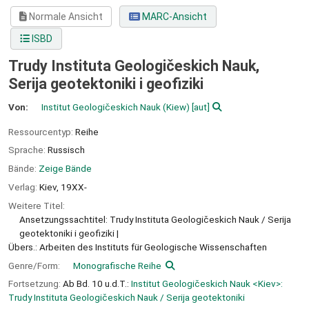
Normale Ansicht
MARC-Ansicht
ISBD
Trudy Instituta Geologičeskich Nauk,
Serija geotektoniki i geofiziki
Von:
Institut Geologičeskich Nauk (Kiew)
[aut]
Ressourcentyp:
Reihe
Sprache:
Russisch
Bände:
Zeige Bände
Verlag:
Kiev,
19XX-
Weitere Titel:
Ansetzungssachtitel: Trudy Instituta Geologičeskich Nauk / Serija
geotektoniki i geofiziki
Übers.: Arbeiten des Instituts für Geologische Wissenschaften
Genre/Form:
Monografische Reihe
Fortsetzung:
Ab Bd. 10 u.d.T.:
Institut Geologičeskich Nauk <Kiev>:
Trudy Instituta Geologičeskich Nauk / Serija geotektoniki