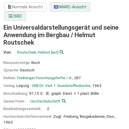
Normale Ansicht
MARC-Ansicht
ISBD
Ein Universaldarstellungsgerät und seine
Anwendung im Bergbau /
Helmut
Routschek
Von:
Routschek, Helmut
[aut]
Ressourcentyp:
Buch
Sprache:
Deutsch
Reihen:
Freiberger Forschungshefte / A
; 287
Verlag:
Leipzig :
VEB Dt. Verl. f. Grundstoffindustrie,
1963
Beschreibung:
97,15 S. : Ill., graph. Darst. + 1 plast. Brille
Genre/Form:
Hochschulschrift
Bearbeitungsvermerk:
2
Hochschulschriftenvermerk:
Zugl.: Freiberg, Bergakademie, Diss.,
1963