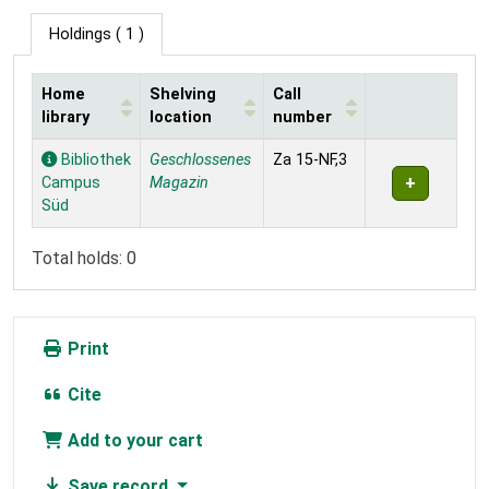
Holdings
( 1 )
Home
Shelving
Call
library
location
number
Holdings
Bibliothek
Geschlossenes
Za 15-NF,3
Campus
Magazin
Süd
Total holds: 0
Print
Cite
Add to your cart
Save record