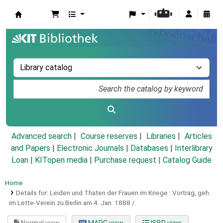
Koha online
Advanced search
Course reserves
Libraries
Articles
and Papers
|
Electronic Journals
|
Databases
|
Interlibrary
Loan
|
KITopen media
|
Purchase request |
Catalog Guide
Home
Details for:
Leiden und Thaten der Frauen im Kriege :
Vortrag, geh.
im Lette-Verein zu Berlin am 4. Jan. 1888 /