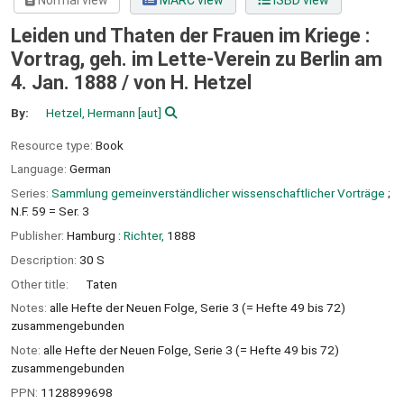
Normal view
MARC view
ISBD view
Leiden und Thaten der Frauen im Kriege :
Vortrag, geh. im Lette-Verein zu Berlin am
4. Jan. 1888 /
von H. Hetzel
By:
Hetzel, Hermann
[aut]
Resource type:
Book
Language:
German
Series:
Sammlung gemeinverständlicher wissenschaftlicher Vorträge
;
N.F. 59 = Ser. 3
Publisher:
Hamburg :
Richter,
1888
Description:
30 S
Other title:
Taten
Notes:
alle Hefte der Neuen Folge, Serie 3 (= Hefte 49 bis 72)
zusammengebunden
Note:
alle Hefte der Neuen Folge, Serie 3 (= Hefte 49 bis 72)
zusammengebunden
PPN:
1128899698