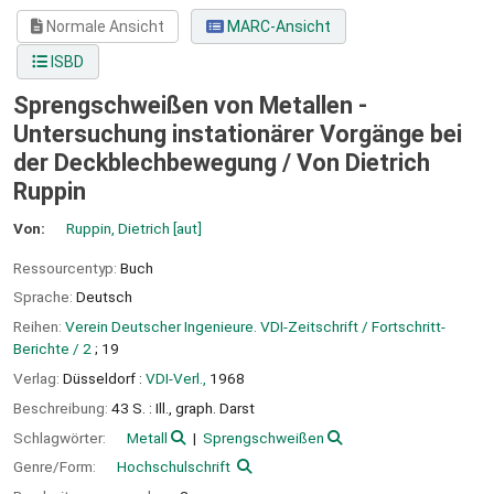
Normale Ansicht
MARC-Ansicht
ISBD
Sprengschweißen von Metallen -
Untersuchung instationärer Vorgänge bei
der Deckblechbewegung /
Von Dietrich
Ruppin
Von:
Ruppin, Dietrich
[aut]
Ressourcentyp:
Buch
Sprache:
Deutsch
Reihen:
Verein Deutscher Ingenieure. VDI-Zeitschrift / Fortschritt-
Berichte / 2
; 19
Verlag:
Düsseldorf :
VDI-Verl.,
1968
Beschreibung:
43 S. : Ill., graph. Darst
Schlagwörter:
Metall
Sprengschweißen
Genre/Form:
Hochschulschrift