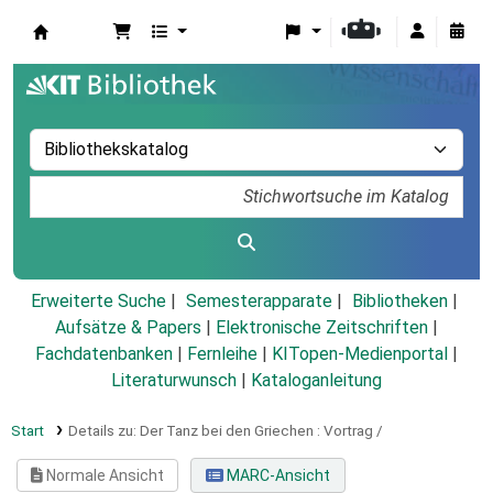
Koha
Erweiterte Suche
Semesterapparate
Bibliotheken
Aufsätze & Papers
|
Elektronische Zeitschriften
|
Fachdatenbanken
|
Fernleihe
|
KITopen-Medienportal
|
Literaturwunsch
|
Kataloganleitung
Start
Details zu:
Der Tanz bei den Griechen :
Vortrag /
Normale Ansicht
MARC-Ansicht