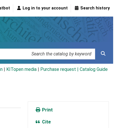
atbot
Log in to your account
Search history
an
|
KITopen media
|
Purchase request |
Catalog Guide
Print
Cite