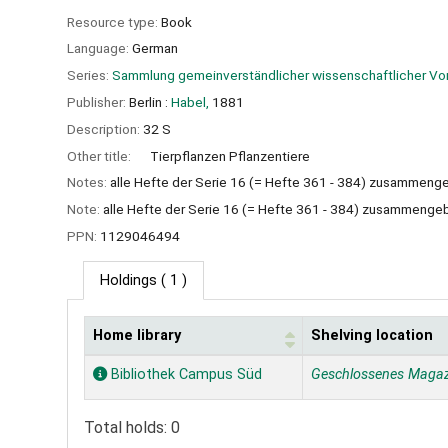
Resource type:
Book
Language:
German
Series:
Sammlung gemeinverständlicher wissenschaftlicher Vo
Publisher:
Berlin :
Habel,
1881
Description:
32 S
Other title:
Tierpflanzen Pflanzentiere
Notes:
alle Hefte der Serie 16 (= Hefte 361 - 384) zusammen
Note:
alle Hefte der Serie 16 (= Hefte 361 - 384) zusammeng
PPN:
1129046494
Holdings
( 1 )
Home library
Shelving location
Holdings
Bibliothek Campus Süd
Geschlossenes Magaz
Total holds: 0