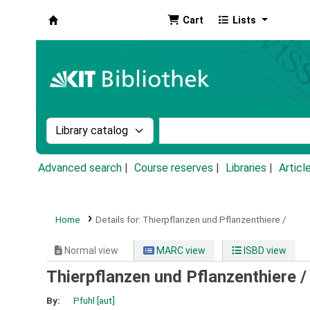
Cart
Lists
Koha online
Search the catalog by:
Search the catalog by k
Advanced search
Course reserves
Libraries
Articl
Home
Details for:
Thierpflanzen und Pflanzenthiere /
Normal view
MARC view
ISBD view
Thierpflanzen und Pflanzenthiere 
By:
Pfuhl
[aut]