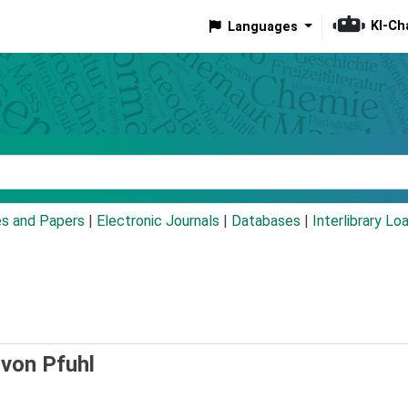
KI-Ch
Languages
eyword
es and Papers
|
Electronic Journals
|
Databases
|
Interlibrary Lo
/
von Pfuhl