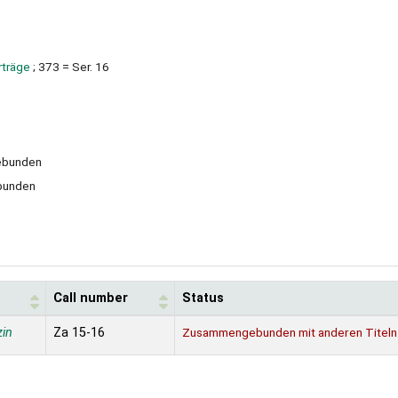
rträge
; 373 = Ser. 16
gebunden
ebunden
Call number
Status
in
Za 15-16
Zusammengebunden mit anderen Titeln