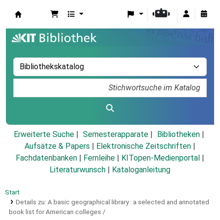
Koha
Erweiterte Suche
Semesterapparate
Bibliotheken
Aufsätze & Papers
|
Elektronische Zeitschriften
|
Fachdatenbanken
|
Fernleihe
|
KITopen-Medienportal
|
Literaturwunsch
|
Kataloganleitung
Start
Details zu:
A basic geographical library :
a selected and annotated
book list for American colleges /