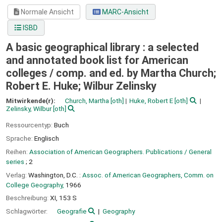
Normale Ansicht
MARC-Ansicht
ISBD
A basic geographical library : a selected
and annotated book list for American
colleges /
comp. and ed. by Martha Church;
Robert E. Huke; Wilbur Zelinsky
Mitwirkende(r):
Church, Martha
[oth]
Huke, Robert E
[oth]
Zelinsky, Wilbur
[oth]
Ressourcentyp:
Buch
Sprache:
Englisch
Reihen:
Association of American Geographers. Publications / General
series
; 2
Verlag:
Washington, D.C. :
Assoc. of American Geographers, Comm. on
College Geography,
1966
Beschreibung:
XI, 153 S
Schlagwörter:
Geografie
Geography