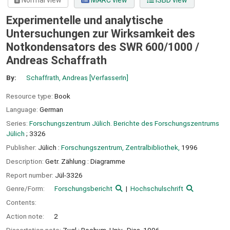
Normal view
MARC view
ISBD view
Experimentelle und analytische
Untersuchungen zur Wirksamkeit des
Notkondensators des SWR 600/1000 /
Andreas Schaffrath
By:
Schaffrath, Andreas
[VerfasserIn]
Resource type:
Book
Language:
German
Series:
Forschungszentrum Jülich. Berichte des Forschungszentrums
Jülich
; 3326
Publisher:
Jülich :
Forschungszentrum, Zentralbibliothek,
1996
Description:
Getr. Zählung : Diagramme
Report number:
Jül-3326
Genre/Form:
Forschungsbericht
Hochschulschrift
Contents:
Action note:
2
Dissertation note:
Zugl.: Bochum, Univ., Diss, 1996