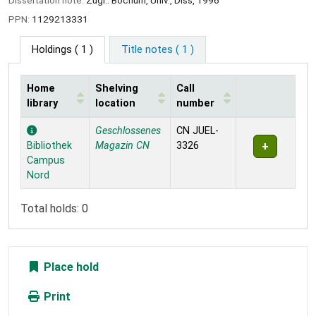
PPN:
1129213331
Holdings
( 1 )
Title notes ( 1 )
Home
Shelving
Call
library
location
number
Holdings
Geschlossenes
CN JUEL-
Bibliothek
Magazin CN
3326
Campus
Nord
Total holds: 0
Place hold
Print