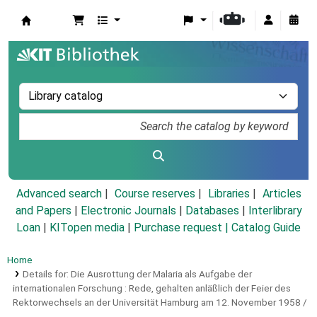
Koha online
Advanced search
Course reserves
Libraries
Articles
and Papers
|
Electronic Journals
|
Databases
|
Interlibrary
Loan
|
KITopen media
|
Purchase request |
Catalog Guide
Home
Details for:
Die Ausrottung der Malaria als Aufgabe der
internationalen Forschung :
Rede, gehalten anläßlich der Feier des
Rektorwechsels an der Universität Hamburg am 12. November 1958 /