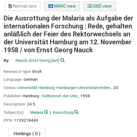
Normal view
MARC view
ISBD view
Die Ausrottung der Malaria als Aufgabe der
internationalen Forschung : Rede, gehalten
anläßlich der Feier des Rektorwechsels an
der Universität Hamburg am 12. November
1958 /
von Ernst Georg Nauck
By:
Nauck, Ernst Georg
[aut]
Resource type:
Book
Language:
German
Series:
Universität Hamburg. Hamburger Universitätsreden
; 24
Publisher:
Hamburg :
Selbstverl. der Univ.,
1958
Description:
24 S
Subject(s):
Malaria
Ausrottung
PPN:
1129218449
Holdings
( 0 )