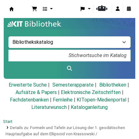
Koha
Erweiterte Suche
Semesterapparate
Bibliotheken
Aufsätze & Papers
|
Elektronische Zeitschriften
|
Fachdatenbanken
|
Fernleihe
|
KITopen-Medienportal
|
Literaturwunsch
|
Kataloganleitung
Start
Details zu:
Formeln und Tafeln zur Lösung der 1. geodätischen
Hauptaufgabe auf dem Ellipsoid von Krassowski /