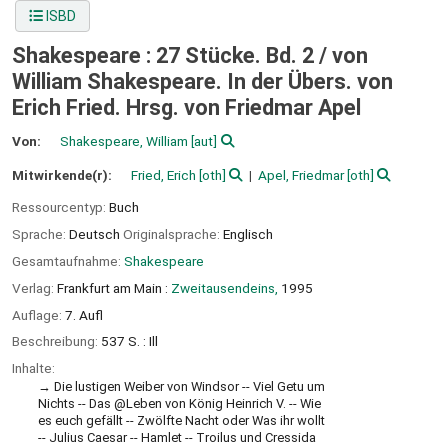
ISBD
Shakespeare : 27 Stücke. Bd. 2 /
von
William Shakespeare. In der Übers. von
Erich Fried. Hrsg. von Friedmar Apel
Von:
Shakespeare, William
[aut]
Mitwirkende(r):
Fried, Erich
[oth]
Apel, Friedmar
[oth]
Ressourcentyp:
Buch
Sprache:
Deutsch
Originalsprache:
Englisch
Gesamtaufnahme:
Shakespeare
Verlag:
Frankfurt am Main :
Zweitausendeins,
1995
Auflage:
7. Aufl
Beschreibung:
537 S. : Ill
Inhalte:
Die lustigen Weiber von Windsor -- Viel Getu um
Nichts -- Das @Leben von König Heinrich V. -- Wie
es euch gefällt -- Zwölfte Nacht oder Was ihr wollt
-- Julius Caesar -- Hamlet -- Troilus und Cressida