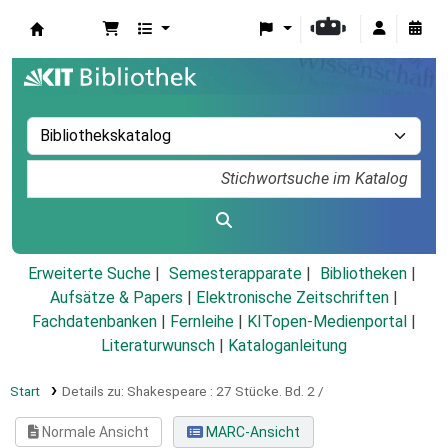
Koha
Erweiterte Suche
Semesterapparate
Bibliotheken
Aufsätze & Papers
|
Elektronische Zeitschriften
|
Fachdatenbanken
|
Fernleihe
|
KITopen-Medienportal
|
Literaturwunsch
|
Kataloganleitung
Start
Details zu:
Shakespeare :
27 Stücke.
Bd. 2 /
Normale Ansicht
MARC-Ansicht