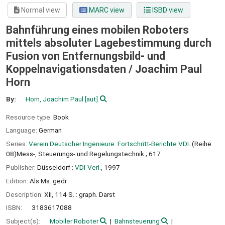
Normal view
MARC view
ISBD view
Bahnführung eines mobilen Roboters
mittels absoluter Lagebestimmung durch
Fusion von Entfernungsbild- und
Koppelnavigationsdaten /
Joachim Paul
Horn
By:
Horn, Joachim Paul
[aut]
Resource type:
Book
Language:
German
Series:
Verein Deutscher Ingenieure. Fortschritt-Berichte VDI
. (Reihe
08)Mess-, Steuerungs- und Regelungstechnik ; 617
Publisher:
Düsseldorf :
VDI-Verl.,
1997
Edition:
Als Ms. gedr
Description:
XII, 114 S. : graph. Darst
ISBN:
3183617088
Subject(s):
Mobiler Roboter
Bahnsteuerung