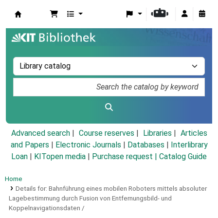
Koha online
Advanced search
Course reserves
Libraries
Articles
and Papers
|
Electronic Journals
|
Databases
|
Interlibrary
Loan
|
KITopen media
|
Purchase request |
Catalog Guide
Home
Details for:
Bahnführung eines mobilen Roboters mittels absoluter
Lagebestimmung durch Fusion von Entfernungsbild- und
Koppelnavigationsdaten /