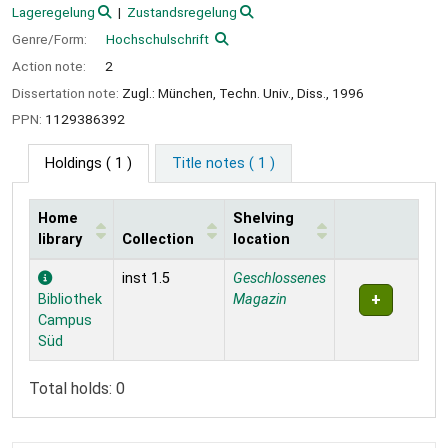
Lageregelung
Zustandsregelung
Genre/Form:
Hochschulschrift
Action note:
2
Dissertation note:
Zugl.: München, Techn. Univ., Diss., 1996
PPN:
1129386392
Holdings
( 1 )
Title notes ( 1 )
Home
Shelving
library
Collection
location
Holdings
inst 1.5
Geschlossenes
Bibliothek
Magazin
Campus
Süd
Total holds: 0