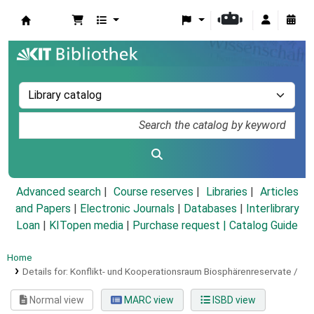
Koha online
Advanced search
Course reserves
Libraries
Articles
and Papers
|
Electronic Journals
|
Databases
|
Interlibrary
Loan
|
KITopen media
|
Purchase request |
Catalog Guide
Home
Details for:
Konflikt- und Kooperationsraum Biosphärenreservate /
Normal view
MARC view
ISBD view