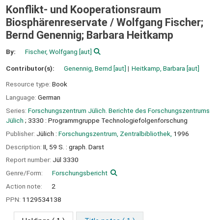
Konflikt- und Kooperationsraum
Biosphärenreservate /
Wolfgang Fischer;
Bernd Genennig; Barbara Heitkamp
By:
Fischer, Wolfgang
[aut]
Contributor(s):
Genennig, Bernd
[aut]
Heitkamp, Barbara
[aut]
Resource type:
Book
Language:
German
Series:
Forschungszentrum Jülich. Berichte des Forschungszentrums
Jülich
; 3330 : Programmgruppe Technologiefolgenforschung
Publisher:
Jülich :
Forschungszentrum, Zentralbibliothek,
1996
Description:
II, 59 S. : graph. Darst
Report number:
Jül 3330
Genre/Form:
Forschungsbericht
Action note:
2
PPN:
1129534138