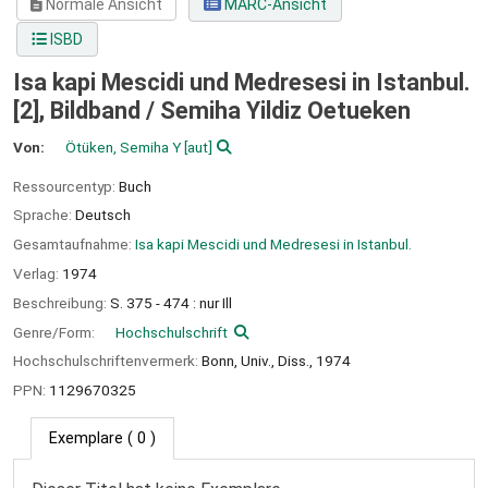
Normale Ansicht
MARC-Ansicht
ISBD
Isa kapi Mescidi und Medresesi in Istanbul.
[2], Bildband /
Semiha Yildiz Oetueken
Von:
Ötüken, Semiha Y
[aut]
Ressourcentyp:
Buch
Sprache:
Deutsch
Gesamtaufnahme:
Isa kapi Mescidi und Medresesi in Istanbul.
Verlag:
1974
Beschreibung:
S. 375 - 474 : nur Ill
Genre/Form:
Hochschulschrift
Hochschulschriftenvermerk:
Bonn, Univ., Diss., 1974
PPN:
1129670325
Exemplare
( 0 )