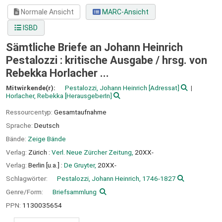
Normale Ansicht
MARC-Ansicht
ISBD
Sämtliche Briefe an Johann Heinrich
Pestalozzi : kritische Ausgabe /
hrsg. von
Rebekka Horlacher ...
Mitwirkende(r):
Pestalozzi, Johann Heinrich
[Adressat]
Horlacher, Rebekka
[HerausgeberIn]
Ressourcentyp:
Gesamtaufnahme
Sprache:
Deutsch
Bände:
Zeige Bände
Verlag:
Zürich :
Verl. Neue Zürcher Zeitung,
20XX-
Verlag:
Berlin [u.a.] :
De Gruyter,
20XX-
Schlagwörter:
Pestalozzi, Johann Heinrich, 1746-1827
Genre/Form:
Briefsammlung
PPN:
1130035654