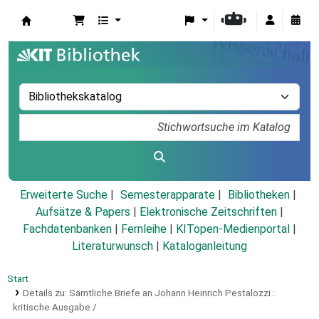
Koha
Erweiterte Suche
Semesterapparate
Bibliotheken
Aufsätze & Papers
|
Elektronische Zeitschriften
|
Fachdatenbanken
|
Fernleihe
|
KITopen-Medienportal
|
Literaturwunsch
|
Kataloganleitung
Start
Details zu:
Sämtliche Briefe an Johann Heinrich Pestalozzi :
kritische Ausgabe /