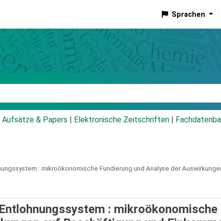
Sprachen
talog
Aufsätze & Papers
|
Elektronische Zeitschriften
|
Fachdatenba
hnungssystem :
mikroökonomische Fundierung und Analyse der Auswirkunge
es Entlohnungssystem : mikroökonomische