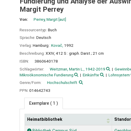
Fundierung und Analyse der Auswi
Margit Perrey
Von:
Perrey, Margit
[aut]
Ressourcentyp:
Buch
Sprache:
Deutsch
Verlag:
Hamburg :
Kovač,
1992
Beschreibung:
XXIV, 412 S : graph. Darst ; 21 cm
ISBN:
3860640178
Schlagwörter:
Weitzman, Martin L., 1942-2019
Gewinnbe
Mikroökonomische Fundierung
Einkünfte
Lohnsystem
Genre/Form:
Hochschulschrift
PPN:
014642743
Exemplare
( 1 )
Heimatbibliothek
Standor
Exemplare
Bibliothek Campus Süd
Geschlo