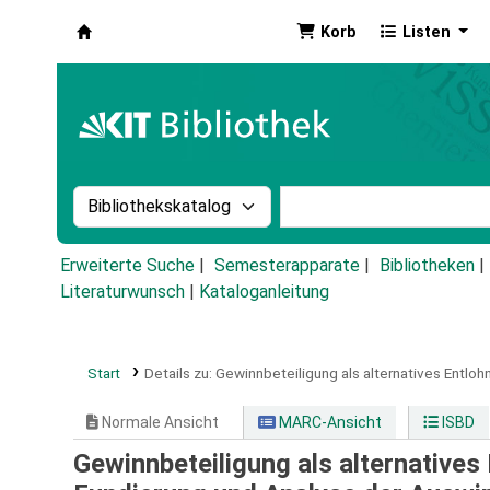
Korb
Listen
Koha
Suche im Katalog nach:
Stichwortsuche im Ka
Erweiterte Suche
Semesterapparate
Bibliotheken
Literaturwunsch
|
Kataloganleitung
Start
Details zu:
Gewinnbeteiligung als alternatives Entlo
Normale Ansicht
MARC-Ansicht
ISBD
Gewinnbeteiligung als alternativ