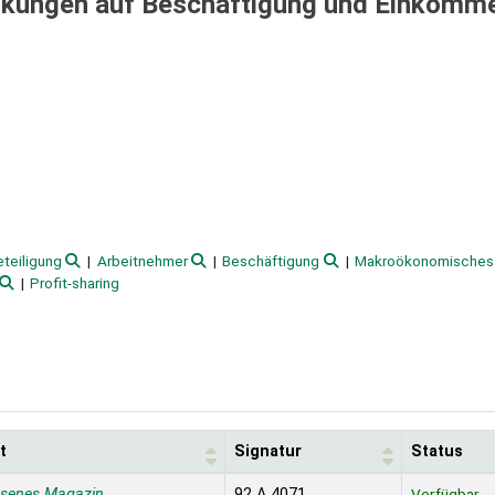
rkungen auf Beschäftigung und Einkomme
teiligung
Arbeitnehmer
Beschäftigung
Makroökonomisches
Profit-sharing
t
Signatur
Status
ssenes Magazin
92 A 4071
Verfügbar