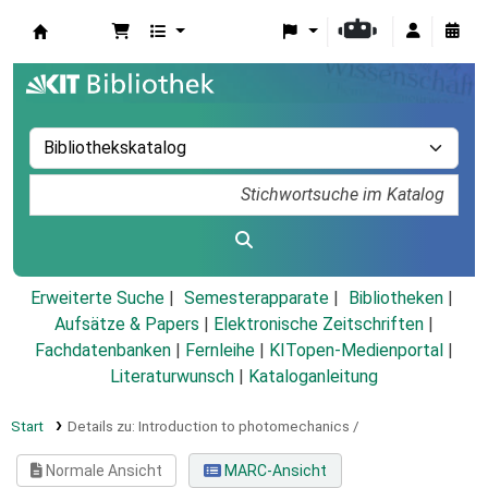
Koha
Erweiterte Suche
Semesterapparate
Bibliotheken
Aufsätze & Papers
|
Elektronische Zeitschriften
|
Fachdatenbanken
|
Fernleihe
|
KITopen-Medienportal
|
Literaturwunsch
|
Kataloganleitung
Start
Details zu:
Introduction to photomechanics /
Normale Ansicht
MARC-Ansicht