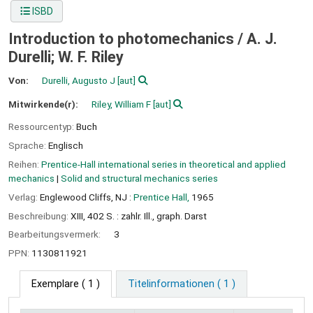
ISBD
Introduction to photomechanics /
A. J.
Durelli; W. F. Riley
Von:
Durelli, Augusto J
[aut]
Mitwirkende(r):
Riley, William F
[aut]
Ressourcentyp:
Buch
Sprache:
Englisch
Reihen:
Prentice-Hall international series in theoretical and applied
mechanics
|
Solid and structural mechanics series
Verlag:
Englewood Cliffs, NJ :
Prentice Hall,
1965
Beschreibung:
XIII, 402 S. : zahlr. Ill., graph. Darst
Bearbeitungsvermerk:
3
PPN:
1130811921
Exemplare
( 1 )
Titelinformationen ( 1 )