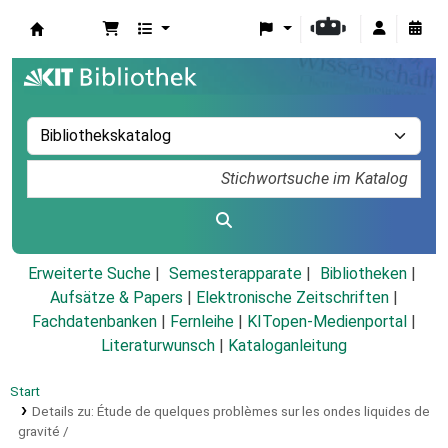
Koha
Erweiterte Suche
Semesterapparate
Bibliotheken
Aufsätze & Papers
|
Elektronische Zeitschriften
|
Fachdatenbanken
|
Fernleihe
|
KITopen-Medienportal
|
Literaturwunsch
|
Kataloganleitung
Start
Details zu:
Étude de quelques problèmes sur les ondes liquides de
gravité /