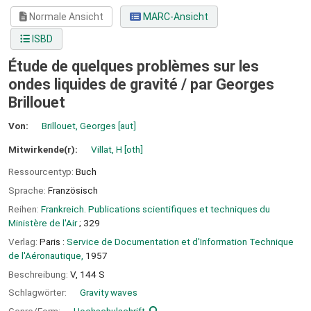
Normale Ansicht
MARC-Ansicht
ISBD
Étude de quelques problèmes sur les
ondes liquides de gravité /
par Georges
Brillouet
Von:
Brillouet, Georges
[aut]
Mitwirkende(r):
Villat, H
[oth]
Ressourcentyp:
Buch
Sprache:
Französisch
Reihen:
Frankreich. Publications scientifiques et techniques du
Ministère de l'Air
; 329
Verlag:
Paris :
Service de Documentation et d'Information Technique
de l'Aéronautique,
1957
Beschreibung:
V, 144 S
Schlagwörter:
Gravity waves