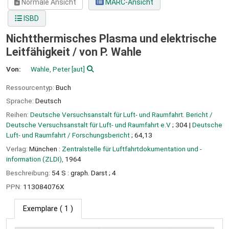
Normale Ansicht
MARC-Ansicht
ISBD
Nichtthermisches Plasma und elektrische
Leitfähigkeit /
von P. Wahle
Von:
Wahle, Peter
[aut]
Ressourcentyp:
Buch
Sprache:
Deutsch
Reihen:
Deutsche Versuchsanstalt für Luft- und Raumfahrt. Bericht /
Deutsche Versuchsanstalt für Luft- und Raumfahrt e.V
; 304
|
Deutsche
Luft- und Raumfahrt / Forschungsbericht
; 64,13
Verlag:
München :
Zentralstelle für Luftfahrtdokumentation und -
information (ZLDI),
1964
Beschreibung:
54 S : graph. Darst ; 4
PPN:
113084076X
Exemplare
( 1 )