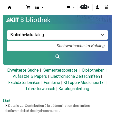
Koha
Erweiterte Suche
Semesterapparate
Bibliotheken
Aufsätze & Papers
|
Elektronische Zeitschriften
|
Fachdatenbanken
|
Fernleihe
|
KITopen-Medienportal
|
Literaturwunsch
|
Kataloganleitung
Start
Details zu:
Contribution à la détermination des limites
d'inflammabilité des hydrocarbures /