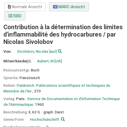
Normale Ansicht
MARC-Ansicht
ISBD
Contribution à la détermination des limites
d'inflammabilité des hydrocarbures /
par
Nicolas Sivolobov
Von:
Sivolobov, Nicolas
[aut]
Mitwirkende(r):
Aubert, M
[oth]
Ressourcentyp:
Buch
Sprache:
Französisch
Reihen:
Frankreich. Publications scientifiques et techniques du
Ministère de l'Air
; 370
Verlag:
Paris :
Service de Documentation et d'Information Technique
de l'Aéronautique,
1960
Beschreibung:
II, 63 S. : graph. Darst
Genre/Form:
Hochschulschrift