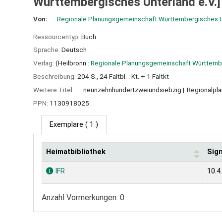
Württembergisches Unterland e.V.]
Von:
Regionale Planungsgemeinschaft Württembergisches U
Ressourcentyp:
Buch
Sprache:
Deutsch
Verlag:
(Heilbronn :
Regionale Planungsgemeinschaft Württembe
Beschreibung:
204 S., 24 Faltbl. : Kt. + 1 Faltkt
Weitere Titel:
neunzehnhundertzweiundsiebzig
Regionalpla
PPN:
1130918025
Exemplare
( 1 )
Heimatbibliothek
Sig
Exemplare
IFR
10.4
Anzahl Vormerkungen: 0