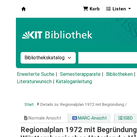
Korb
Listen
Koha
Suche im Katalog nach:
Stichwortsuche im Ka
Erweiterte Suche
Semesterapparate
Bibliotheken
Literaturwunsch
|
Kataloganleitung
Start
Details zu:
Regionalplan 1972 mit Begründung /
Normale Ansicht
MARC-Ansicht
ISBD
Regionalplan 1972 mit Begründung