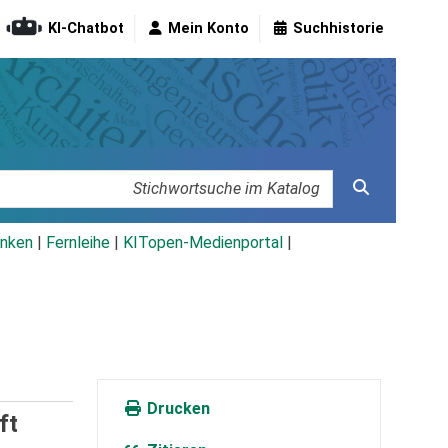
KI-Chatbot
Mein Konto
Suchhistorie
nken
|
Fernleihe
|
KITopen-Medienportal
|
Drucken
ft