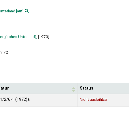
nterland
[aut]
rgisches Unterland),
[1973]
n '72
natur
Status
.1/2/6-1 (1972)a
Nicht ausleihbar